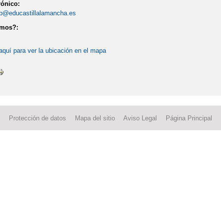
rónico:
p@educastillalamancha.es
amos?:
aquí para ver la ubicación en el mapa
Protección de datos
Mapa del sitio
Aviso Legal
Página Principal