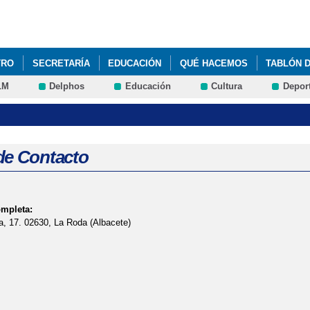
Pasar al
contenido
principal
TRO
SECRETARÍA
EDUCACIÓN
QUÉ HACEMOS
TABLÓN 
LM
Delphos
Educación
Cultura
Depor
de Contacto
ompleta:
a, 17. 02630, La Roda (Albacete)