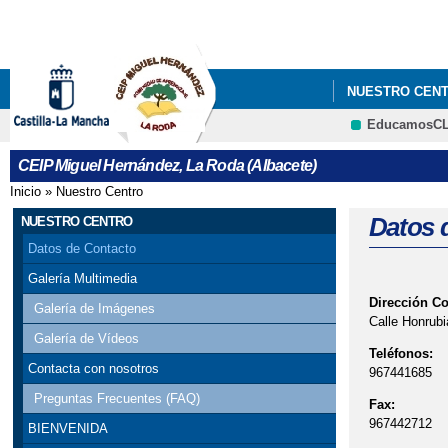
NUESTRO CEN
EducamosC
CEIP Miguel Hernández, La Roda (Albacete)
Inicio
»
Nuestro Centro
Se encuentra usted aquí
Datos 
NUESTRO CENTRO
Datos de Contacto
Galería Multimedia
Dirección C
Galería de Imágenes
Calle Honrubi
Galería de Vídeos
Teléfonos:
Contacta con nosotros
967441685
Preguntas Frecuentes (FAQ)
Fax:
967442712
BIENVENIDA